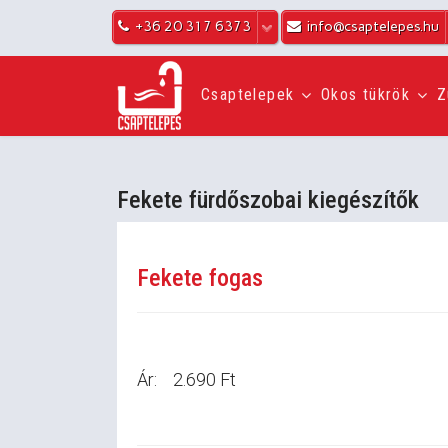
+36 20 317 6373
info@csaptelepes.hu
Csaptelepek
Okos tükrök
Z
Fekete fürdőszobai kiegészítők
Fekete fogas
Ár:
2.690 Ft