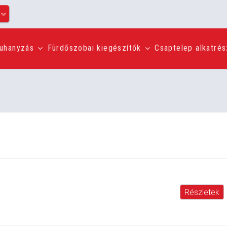
uhanyzás
Fürdőszobai kiegészítők
Csaptelep alkatré
Részletek