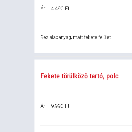
Ár:
4.490 Ft
Réz alapanyag, matt fekete felület
Fekete törülköző tartó, polc
Ár:
9.990 Ft