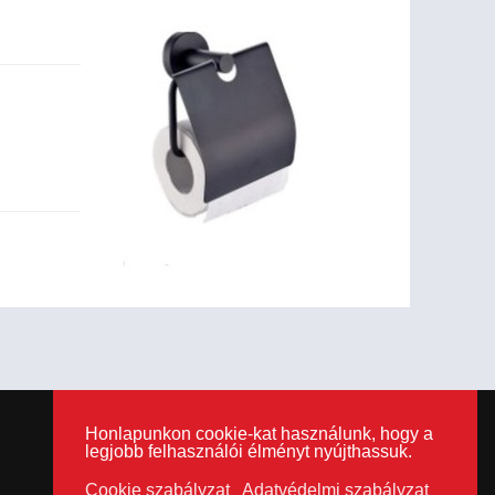
Honlapunkon cookie-kat használunk, hogy a
legjobb felhasználói élményt nyújthassuk.
Segítség
Cookie szabályzat
Adatvédelmi szabályzat