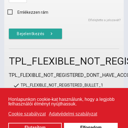
Emlékezzen rám
Elfelejtette a jelszavát?
chevron_right
Bejelentkezés
TPL_FLEXIBLE_NOT_RE
TPL_FLEXIBLE_NOT_REGISTERED_DONT_HAVE_ACC
done
TPL_FLEXIBLE_NOT_REGISTERED_BULLET_1
done
TPL_FLEXIBLE_NOT_REGISTERED_BULLET_2
done
TPL_FLEXIBLE_NOT_REGISTERED_BULLET_3
Honlapunkon cookie-kat használunk, hogy a legjobb
felhasználói élményt nyújthassuk.
Cookie szabályzat
Adatvédelmi szabályzat
chevron_right
Fiók létrehozása és irány a pénztár
Elutasítom
Elfogadom